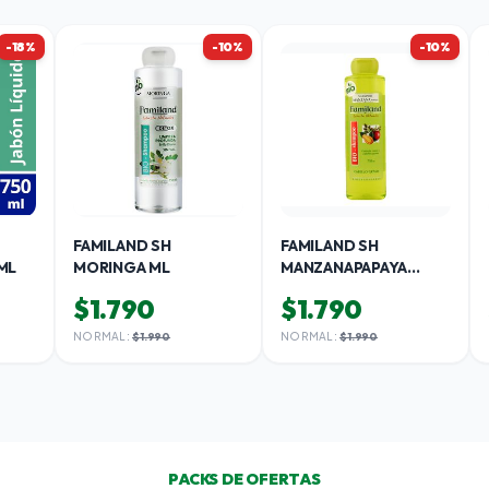
-18%
-10%
-10%
FAMILAND SH
FAMILAND SH
ML
MORINGA ML
MANZANAPAPAYA
FRASCO ML
$1.790
$1.790
NORMAL:
$1.990
NORMAL:
$1.990
PACKS DE OFERTAS