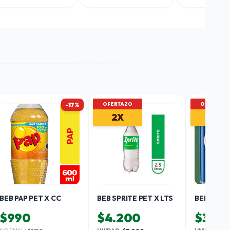
-17%
OFERTAZO
OFERTAZO
2X
6X
BEB PAP PET X CC
BEB SPRITE PET X LTS
$990
$4.200
$3.99