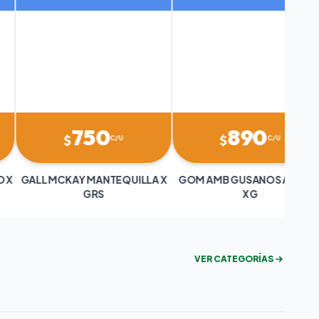
0
890
89
$
$
C/U
C/U
GOM AMB GUSANOS ACIDOS
S
X G
VER CATEGORÍAS