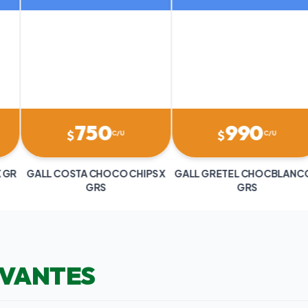
50
990
75
$
$
C/U
C/U
CHOCO CHIPS X
GALL GRETEL CHOCBLANCO X
GALL MCKAY MANTEQUILLA X
RS
GRS
GR
EVANTES