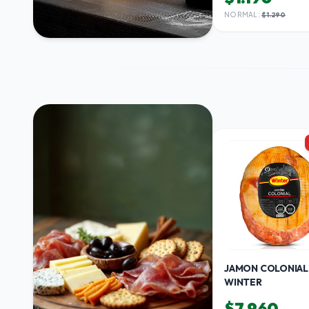
NORMAL:
$1.290
BEBIDAS Y
LICORES
VER CATEGORÍA
JAMON COLONIAL
WINTER
$7.960