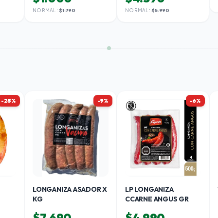
NORMAL:
$1.790
NORMAL:
$5.990
-28%
-9%
-6%
LONGANIZA ASADOR X
LP LONGANIZA
KG
CCARNE ANGUS GR
$7.690
$4.990