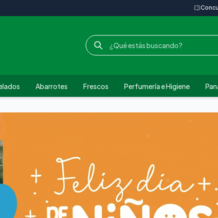
Concu
elados
Abarrotes
Frescos
Perfumería e Higiene
Pana