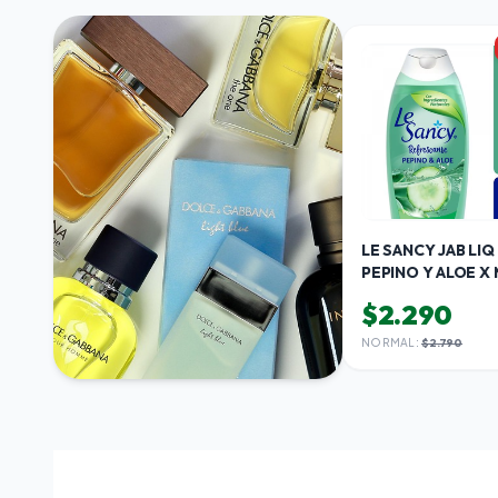
LE SANCY JAB LIQ
PEPINO Y ALOE X 
$2.290
NORMAL:
$2.790
PERFUMERÍA
E HIGIENE