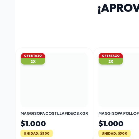
VER CATEGORÍA
¡APRO
OFERTAZO
OFERTAZ
2X
4X
MAGGI SOPA COSTILLAFIDEOS X GR
MAGGI SOPA POLLOFIDEOS X GR
$1.000
$880
UNIDAD: $500
UNIDAD: