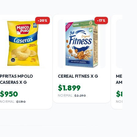
-20%
-17%
PFRITAS MPOLO
CEREAL FITNES X G
MERMELA
CASERAS X G
AMBROSO
$1.899
X GR
$950
$890
NORMAL:
$2.290
NORMAL:
$1.190
NORMAL:
$1