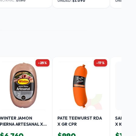
NORMAL:
$1.190
UNIDAD:
$3.090
UNIDAD:
$1
-25%
-17%
WINTER JAMON
PATE TEEWURST RDA
SALAME 
PIERNA ARTESANAL X
X GR CPR
X KGF
KG
$6.760
$990
$12.9