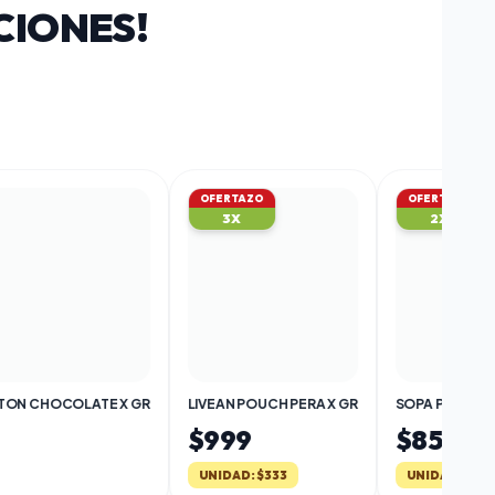
IONES!
OFERTAZO
OFERTAZO
3X
2X
LIVEAN POUCH PERA X GR
SOPA POLLO CON ARROZ GOURMET X GR
$999
$850
UNIDAD: $333
UNIDAD: $425