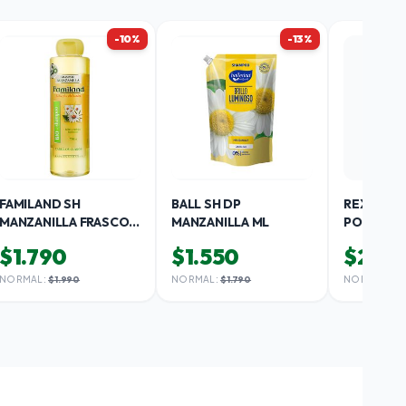
-10%
-13%
FAMILAND SH
BALL SH DP
REXONA D
MANZANILLA FRASCO
MANZANILLA ML
POWDER 
ML
$1.790
$1.550
$2.99
NORMAL:
$1.990
NORMAL:
$1.790
NORMAL:
$4