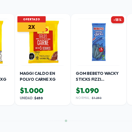
-13%
OFERTAZO
2X
MAGGI CALDO EN
GOM BEBETO WACKY
 XG
POLVO CARNE XG
STICKS FIZZI
FRAMBUESA X G
$1.000
$1.090
UNIDAD:
$650
NORMAL:
$1.250