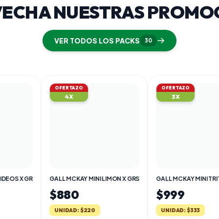
VECHA NUESTRAS PROMOC
VER TODOS LOS PACKS
30
O
OFERTAZO
3X
GALL MCKAY MINI LIMON X GRS
GALL MCKAY MINI TRITON CHOCOLATE X GR
$999
 $220
UNIDAD: $333