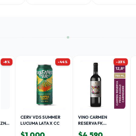
-8%
-44%
-23%
CERV VDS SUMMER
VINO CARMEN
AZNO
LUCUMA LATA X CC
RESERVA FK
CARMENERE X CC
$1.000
$4.590